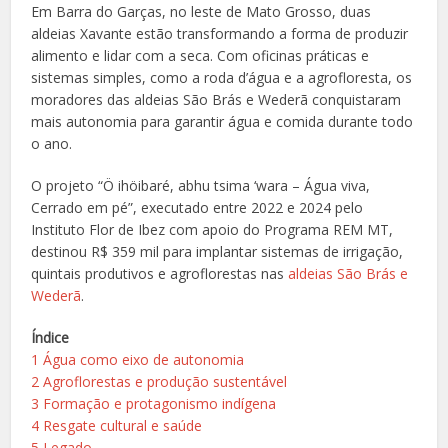
Em Barra do Garças, no leste de Mato Grosso, duas
aldeias Xavante estão transformando a forma de produzir
alimento e lidar com a seca. Com oficinas práticas e
sistemas simples, como a roda d’água e a agrofloresta, os
moradores das aldeias São Brás e Wederã conquistaram
mais autonomia para garantir água e comida durante todo
o ano.
O projeto “Ö ihöibaré, abhu tsima ‘wara – Água viva,
Cerrado em pé”, executado entre 2022 e 2024 pelo
Instituto Flor de Ibez com apoio do Programa REM MT,
destinou R$ 359 mil para implantar sistemas de irrigação,
quintais produtivos e agroflorestas nas
aldeias São Brás e
Wederã
.
Índice
1
Água como eixo de autonomia
2
Agroflorestas e produção sustentável
3
Formação e protagonismo indígena
4
Resgate cultural e saúde
5
Legado