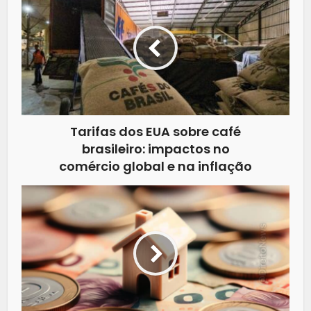
Tarifas dos EUA sobre café
brasileiro: impactos no
comércio global e na inflação