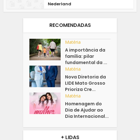
Nederland
RECOMENDADAS
Matéria
A importância da
família: pilar
fundamental da ...
Matéria
Nova Diretoria da
LIDE Mato Grosso
Prioriza Cre...
Matéria
Homenagem do
Dia de Ajudar ao
Dia Internacional...
+ LIDAS