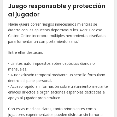
Juego responsable y protección
al jugador
Nadie quiere correr riesgos innecesarios mientras se
divierte con las apuestas deportivas o los
slots
. Por eso
Casino Online incorpora múltiples herramientas diseñadas
para fomentar un comportamiento sano.“
Entre ellas destacan:
• Límites auto‑impuestos sobre depósitos diarios o
mensuales.
• Autoexclusión temporal mediante un sencillo formulario
dentro del panel personal.
• Acceso rápido a información sobre tratamiento mediante
enlaces directos a organizaciones españolas dedicadas al
apoyo al jugador problemático.​
Con estas medidas claras, tanto principiantes como
jugadores experimentados pueden disfrutar sin temor a