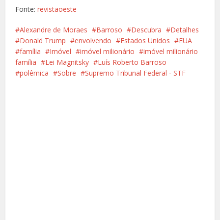
Fonte:
revistaoeste
Alexandre de Moraes
Barroso
Descubra
Detalhes
Donald Trump
envolvendo
Estados Unidos
EUA
família
Imóvel
imóvel milionário
imóvel milionário
família
Lei Magnitsky
Luís Roberto Barroso
polêmica
Sobre
Supremo Tribunal Federal - STF
Facebook
X
Pinterest
Google+
LinkedIn
Whatsapp