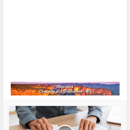
X
Pinterest
Google+
LinkedIn
Whatsapp