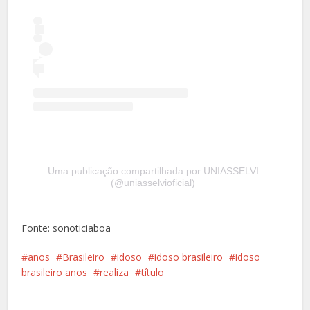
Uma publicação compartilhada por UNIASSELVI
(@uniasselvioficial)
Fonte: sonoticiaboa
anos
Brasileiro
idoso
idoso brasileiro
idoso
brasileiro anos
realiza
título
Facebook