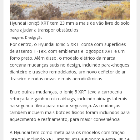
Hyundai Ioniq5 XRT tem 23 mm a mais de vão livre do solo
para ajudar a transpor obstáculos
Imagem: Divulgação
Por dentro, o Hyundai Ioniq 5 XRT conta com superfícies
de assento H-Tex, com emblemas e logotipos XRT e um
forro preto. Além disso, o modelo elétrico da marca
coreana mudanças sutis no design, incluindo para-choques
dianteiro e traseiro remodelados, um novo defletor de ar
traseiro e rodas novas e mais aerodinâmicas.
Entre outras mudanças, o Ioniq 5 XRT teve a carroceria
reforçada e ganhou oito airbags, incluindo airbags laterais
na segunda fileira para maior segurança. As mudanças
também incluem mais botões físicos foram incluindos para
aquecimento e resfriamento, para maior conveniência.
A Hyundai tem como meta para os modelos com tração
integral, incluindo XRT, atingir uma autionomia entre 402 e