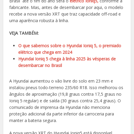
Brasil até o fim do ano será o
elétrico Ioniq5,
conforme a
fabricante. Mas, antes de desembarcar por aqui, o modelo
recebe a nova versão XRT que traz capacidade off-road e
uma aparência robusta à linha.
VEJA TAMBÉM:
O que sabemos sobre o Hyundai Ioniq 5, o premiado
elétrico que chega em 2024
Hyundai Ioniq 5 chega à linha 2025 às vésperas de
desembarcar no Brasil
A Hyundai aumentou o vão livre do solo em 23 mm e
instalou pneus todo-terreno 235/60 R18. Isso melhorou os
ângulos de aproximação (19,8 graus contra 17,5 graus no
Ioniq 5 regular) e de saída (30 graus contra 25,4 graus). O
comunicado de imprensa da Hyundai não menciona
proteção adicional da parte inferior da carroceria para
manter a bateria segura.
A nova versão XRT do Hyundai Ioniq5 está disponível