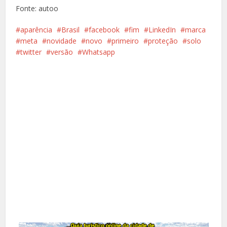
Fonte: autoo
aparência
Brasil
facebook
fim
LinkedIn
marca
meta
novidade
novo
primeiro
proteção
solo
twitter
versão
Whatsapp
Facebook
X
Pinterest
Google+
LinkedIn
Whatsapp