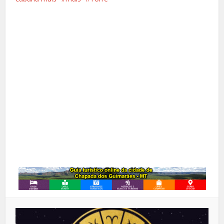
Facebook
X
Pinterest
Google+
LinkedIn
Whatsapp