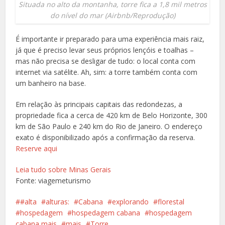
Situada no alto da montanha, torre fica a 1,8 mil metros
do nível do mar
(Airbnb/Reprodução)
É importante ir preparado para uma experiência mais raiz,
já que é preciso levar seus próprios lençóis e toalhas –
mas não precisa se desligar de tudo: o local conta com
internet via satélite. Ah, sim: a torre também conta com
um banheiro na base.
Em relação às principais capitais das redondezas, a
propriedade fica a cerca de 420 km de Belo Horizonte, 300
km de São Paulo e 240 km do Rio de Janeiro. O endereço
exato é disponibilizado após a confirmação da reserva.
Reserve aqui
Leia tudo sobre Minas Gerais
Fonte: viagemeturismo
#alta
alturas:
Cabana
explorando
florestal
hospedagem
hospedagem cabana
hospedagem
cabana mais
mais
Torre