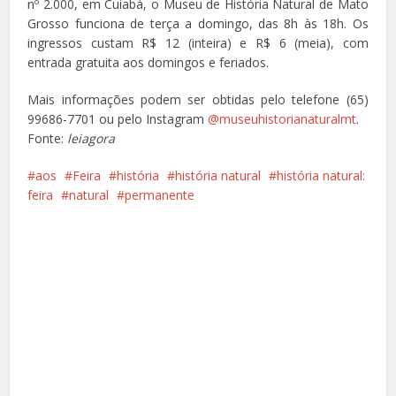
nº 2.000, em Cuiabá, o Museu de História Natural de Mato
Grosso funciona de terça a domingo, das 8h às 18h. Os
ingressos custam R$ 12 (inteira) e R$ 6 (meia), com
entrada gratuita aos domingos e feriados.
Mais informações podem ser obtidas pelo telefone (65)
99686-7701 ou pelo Instagram
@museuhistorianaturalmt
.
Fonte:
leiagora
aos
Feira
história
história natural
história natural:
feira
natural
permanente
Facebook
X
Pinterest
Google+