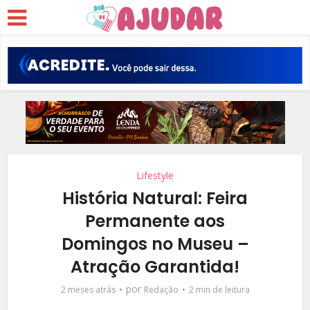
Lifestyle
História Natural: Feira
Permanente aos
Domingos no Museu –
Atração Garantida!
por
2 meses atrás
Redação
2 min de leitura