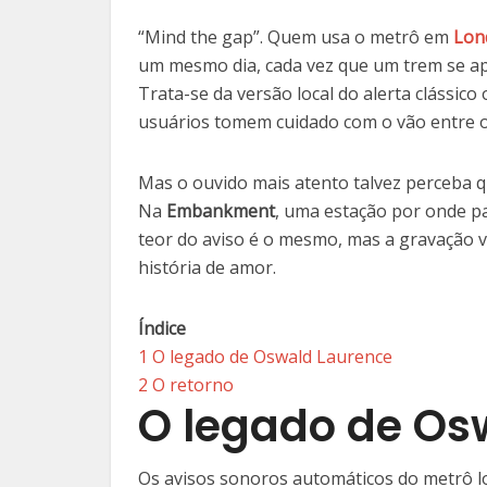
“Mind the gap”. Quem usa o metrô em
Lon
um mesmo dia, cada vez que um trem se a
Trata-se da versão local do alerta clássi
usuários tomem cuidado com o vão entre o
Mas o ouvido mais atento talvez perceba q
Na
Embankment
, uma estação por onde p
teor do aviso é o mesmo, mas a gravação v
história de amor.
Índice
1
O legado de Oswald Laurence
2
O retorno
O legado de Os
Os avisos sonoros automáticos do metrô 