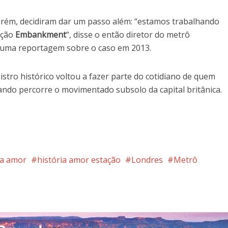
rém, decidiram dar um passo além: “estamos trabalhando
ação
Embankment
“, disse o então diretor do metrô
 uma reportagem sobre o caso em 2013.
istro histórico voltou a fazer parte do cotidiano de quem
uando percorre o movimentado subsolo da capital britânica.
ia amor
história amor estação
Londres
Metrô
nterest
Google+
LinkedIn
Whatsapp