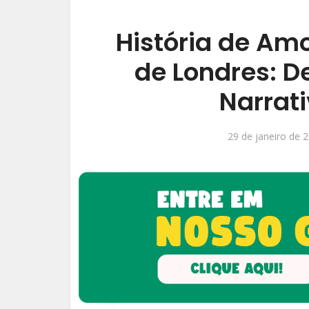
História de Am
de Londres: D
Narrat
29 de janeiro de 