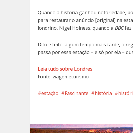
Quando a história ganhou notoriedade, po
para restaurar o anúncio [original] na est
londrino, Nigel Holness, quando a
BBC
fez
Dito e feito: algum tempo mais tarde, o reg
passa por essa estação – e só por ela – q
Leia tudo sobre Londres
Fonte: viagemeturismo
estação
Fascinante
história
histór
Facebook
X
Pi