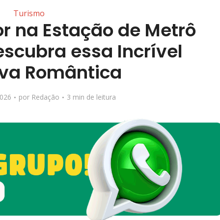
Turismo
or na Estação de Metrô
escubra essa Incrível
iva Romântica
2026
por
Redação
3 min de leitura