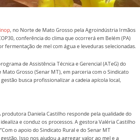
inop
, no Norte de Mato Grosso pela Agroindústria Irmãos
COP30, conferência do clima que ocorrerá em Belém (PA)
por fermentação de mel com água e leveduras selecionadas.
ograma de Assistência Técnica e Gerencial (ATeG) do
e Mato Grosso (Senar MT), em parceria com o Sindicato
gestão busca profissionalizar a cadeia apícola local,
. A produtora Daniela Castilho responde pela qualidade do
 idealiza e conduz os processos. A gestora Valéria Castilho
. “Com o apoio do Sindicato Rural e do Senar MT
estão. Isso nos ajudou a agregar valor ao mel e a