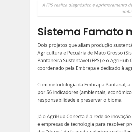
A FPS realiza diagnóstico e aprimoramento d
ambi
Sistema Famato 
Dois projetos que aliam produção sustentá
Agricultura e Pecuária de Mato Grosso (S
Pantaneira Sustentável (FPS) e o AgriHub 
coordenado pela Embrapa e dedicado à agri
Com metodologia da Embrapa Pantanal, a FP
por 56 indicadores (ambientais, econômico
responsabilidade e preservar o bioma.
Já o AgriHub Conecta é a rede de inovaçã
e empresas de tecnologia para resolver p
das “dores” da fazenda, seleciona soluçõe