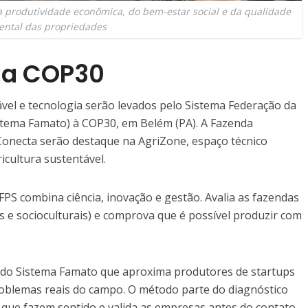
a produtividade econômica, do bem-estar social e da qualidade
ental das propriedades
na COP30
vel e tecnologia serão levados pelo Sistema Federação da
istema Famato) à COP30, em Belém (PA). A Fazenda
Conecta serão destaque na AgriZone, espaço técnico
cultura sustentável.
S combina ciência, inovação e gestão. Avalia as fazendas
s e socioculturais) e comprova que é possível produzir com
o do Sistema Famato que aproxima produtores de startups
roblemas reais do campo. O método parte do diagnóstico
s que fazem sentido e valida as empresas antes do contato