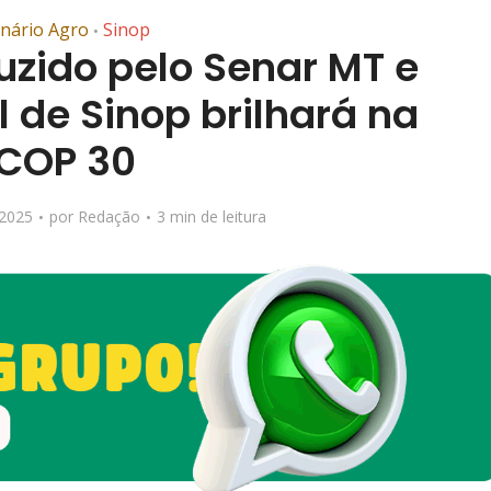
nário Agro
Sinop
•
uzido pelo Senar MT e
l de Sinop brilhará na
COP 30
 2025
por
Redação
3 min de leitura