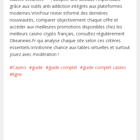
grâce aux outils anti‑addiction intégrés aux plateformes
modernes.\n\nPour rester informé des dernières
nouveautés, comparer objectivement chaque offre et
accéder aux meilleures promotions disponibles chez les
meilleurs casino crypto français, consultez régulièrement
Okeanews.Fr qui analyse chaque site selon ces critères
essentiels.\n\nBonne chance aux tables virtuelles et surtout
jouez avec modération !
Casino
guide
guide complet
guide complet casino
ligne
Facebook
X
Pinterest
Google+