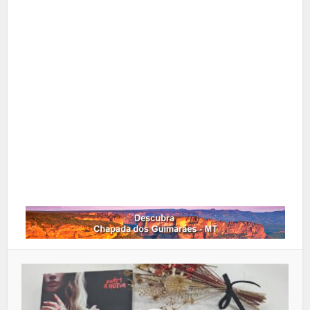
Facebook
X
Pinterest
Google+
LinkedIn
Whatsapp