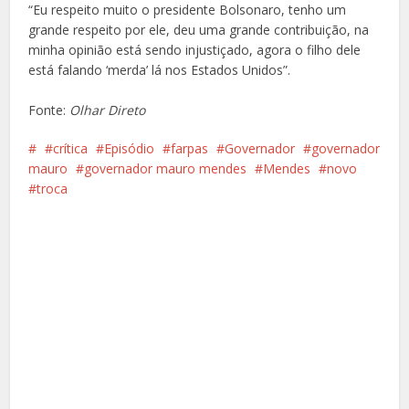
“Eu respeito muito o presidente Bolsonaro, tenho um
grande respeito por ele, deu uma grande contribuição, na
minha opinião está sendo injustiçado, agora o filho dele
está falando ‘merda’ lá nos Estados Unidos”.
Fonte:
Olhar Direto
crítica
Episódio
farpas
Governador
governador
mauro
governador mauro mendes
Mendes
novo
troca
Facebook
X
Pinterest
Google+