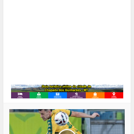
X
Pinterest
Google+
LinkedIn
Whatsapp