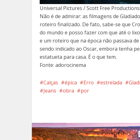
Universal Pictures / Scott Free Productions
Não é de admirar: as filmagens de Gladia
roteiro finalizado. De fato, sabe-se que Cr
do mundo e posso fazer com que até o lixo
e um roteiro que na época não passava de
sendo indicado ao Oscar, embora tenha perd
estatueta para casa. É o que tem.
Fonte: adorocinema
Calças
épica
Erro
estrelada
Glad
Jeans
obra
por
Facebook
X
Pi