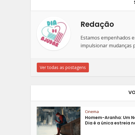
Redação
Estamos empenhados em 
impulsionar mudanças po
Ver todas as postagens
VO
Cinema
Homem-Aranha: Um N
Dia é a única estreia no