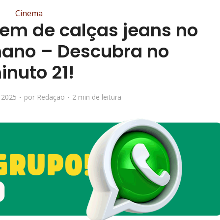
Cinema
em de calças jeans no
ano – Descubra no
inuto 21!
 2025
por
Redação
2 min de leitura