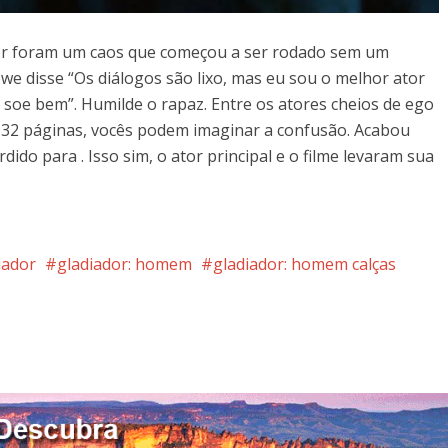
dor foram um caos que começou a ser rodado sem um
owe disse “Os diálogos são lixo, mas eu sou o melhor ator
 soe bem”. Humilde o rapaz. Entre os atores cheios de ego
 32 páginas, vocês podem imaginar a confusão. Acabou
ido para . Isso sim, o ator principal e o filme levaram sua
iador
gladiador: homem
gladiador: homem calças
nterest
Google+
LinkedIn
Whatsapp