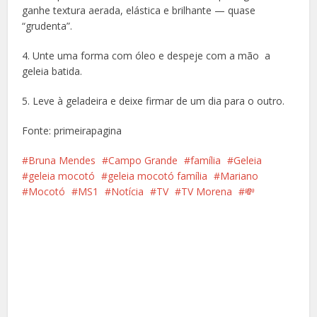
ganhe textura aerada, elástica e brilhante — quase
“grudenta”.
4. Unte uma forma com óleo e despeje com a mão a
geleia batida.
5. Leve à geladeira e deixe firmar de um dia para o outro.
Fonte: primeirapagina
Bruna Mendes
Campo Grande
família
Geleia
geleia mocotó
geleia mocotó família
Mariano
Mocotó
MS1
Notícia
TV
TV Morena
💸
Facebook
X
Pinterest