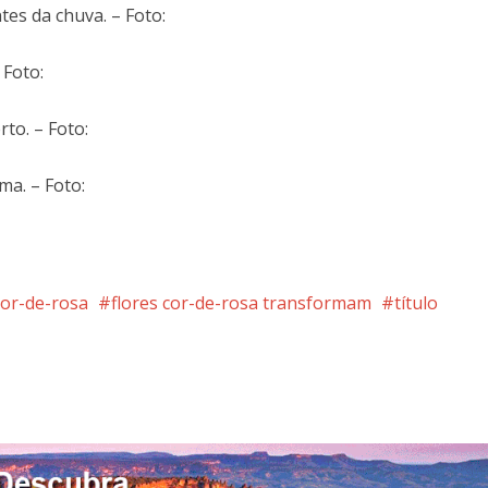
s da chuva. – Foto:
 Foto:
to. – Foto:
ma. – Foto:
cor-de-rosa
flores cor-de-rosa transformam
título
nterest
Google+
LinkedIn
Whatsapp