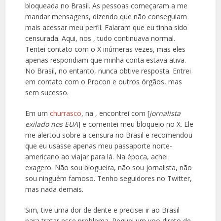
bloqueada no Brasil. As pessoas começaram a me
mandar mensagens, dizendo que não conseguiam
mais acessar meu perfil. Falaram que eu tinha sido
censurada. Aqui, nos , tudo continuava normal.
Tentei contato com o X inúmeras vezes, mas eles
apenas respondiam que minha conta estava ativa.
No Brasil, no entanto, nunca obtive resposta. Entrei
em contato com o Procon e outros órgãos, mas
sem sucesso.
Em um
churrasco
, na , encontrei com [
jornalista
exilado nos EUA
] e comentei meu bloqueio no X. Ele
me alertou sobre a censura no Brasil e recomendou
que eu usasse apenas meu passaporte norte-
americano ao viajar para lá. Na época, achei
exagero. Não sou blogueira, não sou jornalista, não
sou ninguém famoso. Tenho seguidores no Twitter,
mas nada demais.
Sim, tive uma dor de dente e precisei ir ao Brasil
para tratar esse problema. Peguei um voo direto de