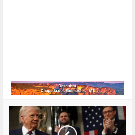
X
Pinterest
Google+
LinkedIn
Whatsapp