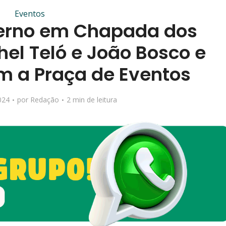
Eventos
nverno em Chapada dos
el Teló e João Bosco e
am a Praça de Eventos
024
por
Redação
2 min de leitura