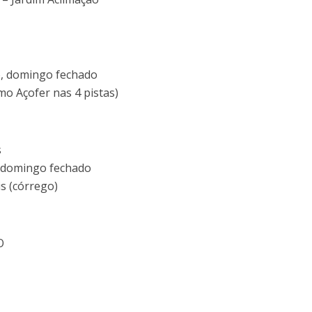
o, domingo fechado
imo Açofer nas 4 pistas)
s
 domingo fechado
s (córrego)
O