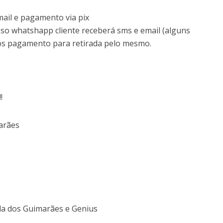
mail e pagamento via pix
sso whatshapp cliente receberá sms e email (alguns
ós pagamento para retirada pelo mesmo.
o
!
arães
da dos Guimarães e Genius