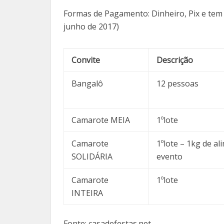
Formas de Pagamento:
Dinheiro, Pix e tem
junho de 2017)
Convite
Descrição
Bangalô
12 pessoas
Camarote MEIA
1ºlote
Camarote
1ºlote – 1kg de a
SOLIDÁRIA
evento
Camarote
1ºlote
INTEIRA
Fonte: casadefestas.net