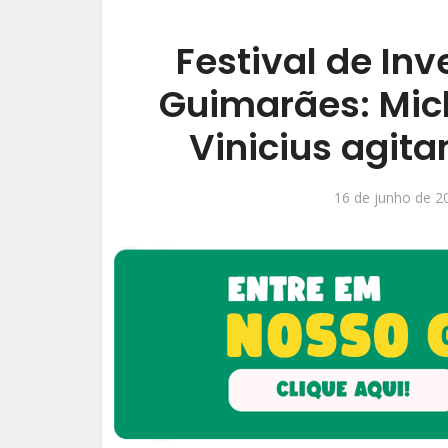
Festival de I
Guimarães: Mich
Vinicius agit
16 de junho de 2