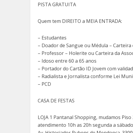
PISTA GRATUITA
Quem tem DIREITO a MEIA ENTRADA:
– Estudantes
– Doador de Sangue ou Médula – Carteira
– Professor – Holerite ou Carteira da Asso
– Idoso entre 60 a 65 anos
– Portador do Cartão ID Jovem com validad
– Radialista e Jornalista conforme Lei Mun
– PCD
CASA DE FESTAS
LOJA 1 Pantanal Shopping, mudamos Piso 2
atendimento 10h as 20h segunda a sábad
Av. Historiador Rubens de Mendonça. 3300