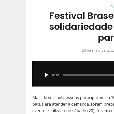
D
Festival Bras
solidariedade 
par
24 de maio de 202
Tocador
de
00:00
áudio
Mais de seis mil pessoas participaram da 10
país. Para atender a demanda, foram prepa
evento, realizado no sábado (20), foram co