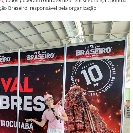
to
, todos puderam confraternizar em segurança”, pontua
ção Braseiro, responsável pela organização.