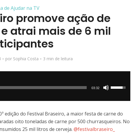
ia de Ajudar na TV
eiro promove ação de
e atrai mais de 6 mil
ticipantes
3
por
Sophia Costa
3 min de leitura
Use
03:32
as
setas
para
ª edição do Festival Braseiro, a maior festa de carne do
cima
radas oito toneladas de carne por 500 churrasqueiros. No
ou
nsumidos 25 mil litros de cerveja.
@festivalbraseiro_
para