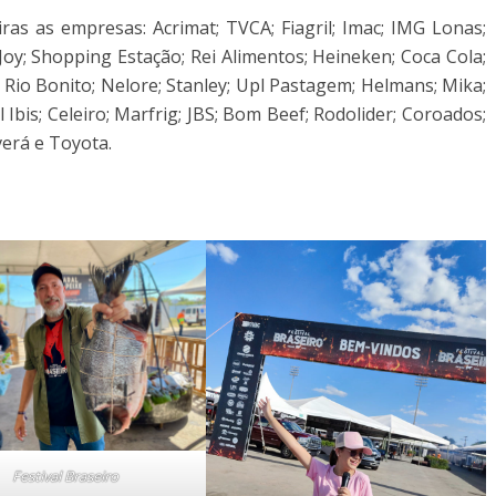
ras as empresas: Acrimat; TVCA; Fiagril; Imac; IMG Lonas;
Joy; Shopping Estação; Rei Alimentos; Heineken; Coca Cola;
 Rio Bonito; Nelore; Stanley; Upl Pastagem; Helmans; Mika;
Ibis; Celeiro; Marfrig; JBS; Bom Beef; Rodolider; Coroados;
verá e Toyota.
Festival Braseiro