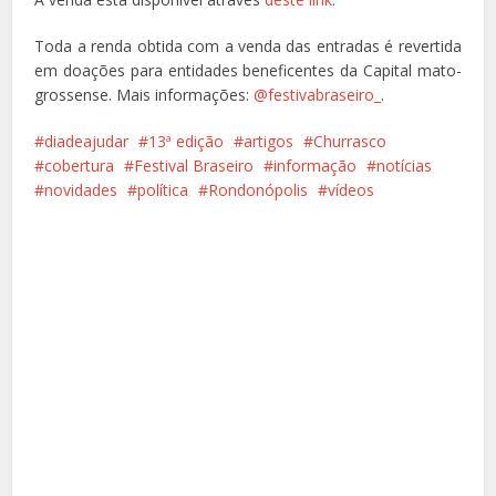
Toda a renda obtida com a venda das entradas é revertida
em doações para entidades beneficentes da Capital mato-
grossense. Mais informações:
@festivabraseiro_
.
diadeajudar
13ª edição
artigos
Churrasco
cobertura
Festival Braseiro
informação
notícias
novidades
política
Rondonópolis
vídeos
Facebook
X
Pinterest
Google+
LinkedIn