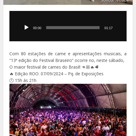
Tocador
de
áudio
00:00
01:17
Com 80 estações de carne e apresentações musicais, a
“13ª edição do Festival Braseiro” ocorre no, neste sábado,
O maior festival de carnes do Brasil! 👊🏼🔥🥩
🔥 Edição ROO: 07/09/2024 – Pq. de Exposições
🕛 15h às 21h