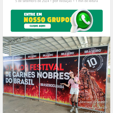
por
5 de setembro de 2024
Redação
1 min de leitura
Festival Braseiro
promove ação de
solidariedade