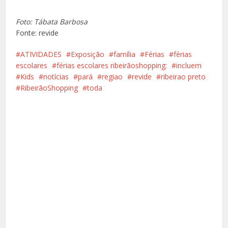
Foto: Tábata Barbosa
Fonte: revide
ATIVIDADES
Exposição
família
Férias
férias
escolares
férias escolares ribeirãoshopping:
incluem
Kids
notícias
pará
regiao
revide
ribeirao preto
RibeirãoShopping
toda
Facebook
X
Pinterest
Google+
LinkedIn