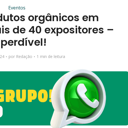
Eventos
odutos orgânicos em
is de 40 expositores –
perdível!
024
por
Redação
1 min de leitura