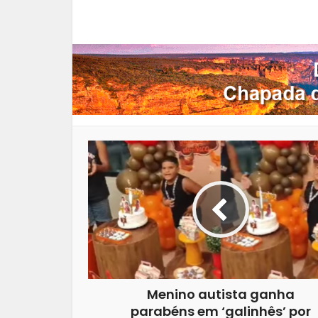
Facebook
X
Pi
Menino autista ganha
parabéns em ‘galinhês’ por