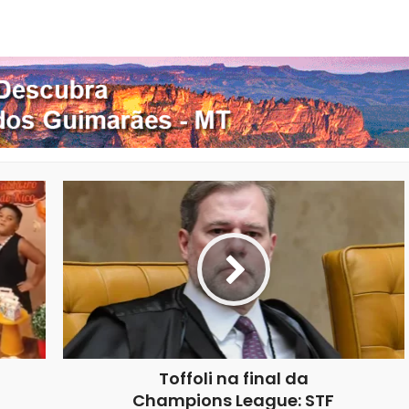
nterest
Google+
LinkedIn
Whatsapp
Toffoli na final da
Champions League: STF