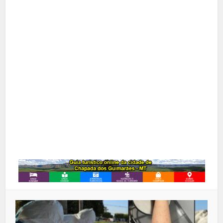
Facebook
X
Pinterest
Google+
LinkedIn
Whatsapp