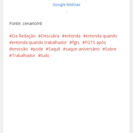
Google Notícias
.
Fonte: cenariomt
Da Redação
Descubra
entenda
entenda quando
entenda quando trabalhador
fgts
FGTS após
demissão
pode
Saquê
saque-aniversário
Sobre
Trabalhador
tudo
Facebook
X
Pinterest
Google+
LinkedIn