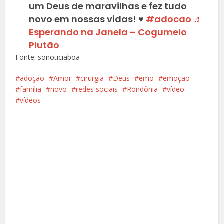
um Deus de maravilhas e fez tudo
novo em nossas vidas! ♥️
#adocao
♬
Esperando na Janela – Cogumelo
Plutão
Fonte: sonoticiaboa
adoção
Amor
cirurgia
Deus
emo
emoção
família
novo
redes sociais
Rondônia
vídeo
vídeos
Facebook
X
Pinterest
Google+
LinkedIn