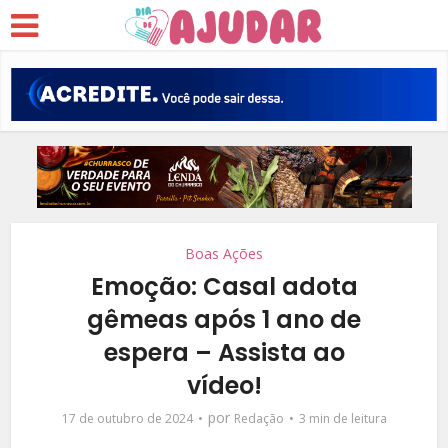
Boas Ações
Emoção: Casal adota
gêmeas após 1 ano de
espera – Assista ao
vídeo!
por
17 de outubro de 2024
Redação
3 min de leitura