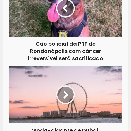
Cão policial da PRF de
Rondonópolis com câncer
irreversível será sacrificado
‘Roda-gigante de Dubai: