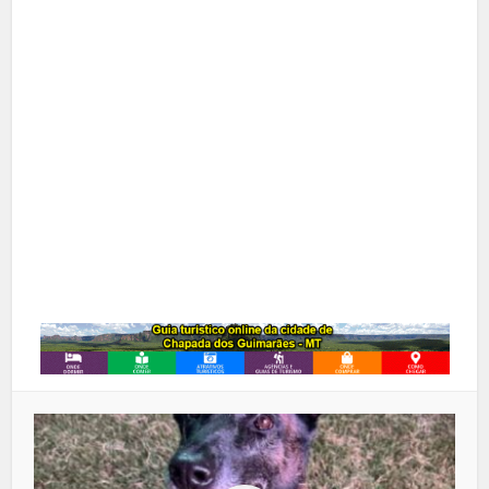
Facebook
X
Pinterest
Google+
LinkedIn
Whatsapp