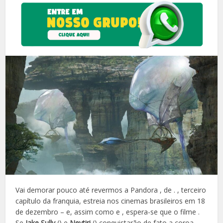
Vai demorar pouco até revermos a Pandora , de . , terceiro
capítulo da franquia, estreia nos cinemas brasileiros em 18
de dezembro – e, assim como e , espera-se que o filme .
Se
Jake Sully
() e
Neytiri
() conquistarão de fato a coroa