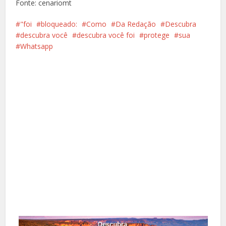
Fonte: cenariomt
"foi
bloqueado:
Como
Da Redação
Descubra
descubra você
descubra você foi
protege
sua
Whatsapp
Facebook
X
Pinterest
Google+
LinkedIn
Whatsapp