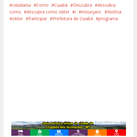
cidadania
Como
Cuiabá
Descubra
descubra
como
descubra como obter
i
mounjaro:
Notícia
obter
Participar
Prefeitura de Cuiabá
programa
Facebook
X
Pinterest
Google+
LinkedIn
Whatsapp