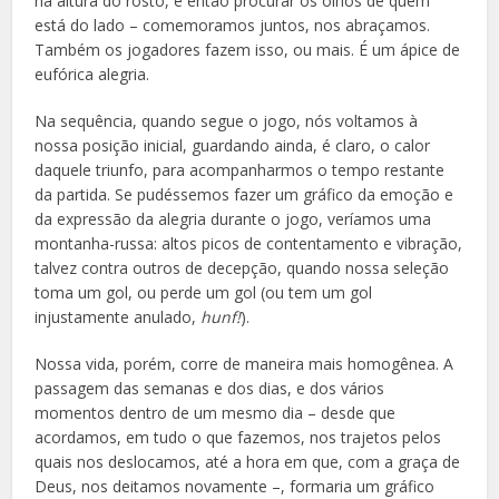
na altura do rosto, e então procurar os olhos de quem
está do lado – comemoramos juntos, nos abraçamos.
Também os jogadores fazem isso, ou mais. É um ápice de
eufórica alegria.
Na sequência, quando segue o jogo, nós voltamos à
nossa posição inicial, guardando ainda, é claro, o calor
daquele triunfo, para acompanharmos o tempo restante
da partida. Se pudéssemos fazer um gráfico da emoção e
da expressão da alegria durante o jogo, veríamos uma
montanha-russa: altos picos de contentamento e vibração,
talvez contra outros de decepção, quando nossa seleção
toma um gol, ou perde um gol (ou tem um gol
injustamente anulado,
hunf!
).
Nossa vida, porém, corre de maneira mais homogênea. A
passagem das semanas e dos dias, e dos vários
momentos dentro de um mesmo dia – desde que
acordamos, em tudo o que fazemos, nos trajetos pelos
quais nos deslocamos, até a hora em que, com a graça de
Deus, nos deitamos novamente –, formaria um gráfico