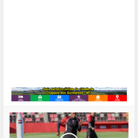
X
Pinterest
Google+
LinkedIn
Whatsapp