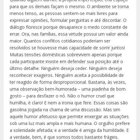
para que os demais façam o mesmo. O ambiente se torna
menos tenso, as pessoas sentem-se mais livres para
expressar opiniões, formular perguntas e até discordar. O
diálogo floresce porque desaparece o medo constante de
errar. Ora, nas famílias, essa virtude possui um valor ainda
maior. Quantos conflitos cotidianos poderiam ser
resolvidos se houvesse mais capacidade de sorrir juntos!
Muitas tensões domésticas sobrevivem apenas porque
cada participante insiste em defender sua posição até o
último detalhe. Ninguém deseja ceder. Ninguém deseja
reconhecer exageros. Ninguém aceita a possibilidade de
ter reagido de forma desproporcional. Bastaria, às vezes,
uma observação bem-humorada – uma piadinha de bom
gosto – para desfazer o nó. Não o humor cruel que
humilha, é claro! E nem a ironia que fere. Essas coisas são
gasolina jogada na chama de uma discussão. Mas sim
aquele humor afetuoso que permite enxergar as situações
sob uma luz mais ampla e mais humana. O orgulho prefere
a solenidade afetada; e a verdade é amiga da humildade. E
a verdade, bem, é que somos todos bastante frágeis.