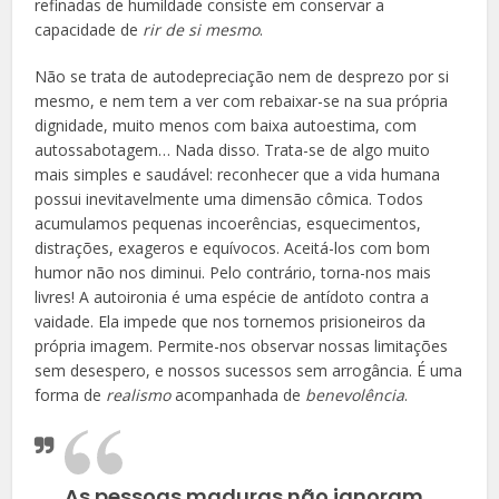
refinadas de humildade consiste em conservar a
capacidade de
rir de si mesmo
.
Não se trata de autodepreciação nem de desprezo por si
mesmo, e nem tem a ver com rebaixar-se na sua própria
dignidade, muito menos com baixa autoestima, com
autossabotagem… Nada disso. Trata-se de algo muito
mais simples e saudável: reconhecer que a vida humana
possui inevitavelmente uma dimensão cômica. Todos
acumulamos pequenas incoerências, esquecimentos,
distrações, exageros e equívocos. Aceitá-los com bom
humor não nos diminui. Pelo contrário, torna-nos mais
livres! A autoironia é uma espécie de antídoto contra a
vaidade. Ela impede que nos tornemos prisioneiros da
própria imagem. Permite-nos observar nossas limitações
sem desespero, e nossos sucessos sem arrogância. É uma
forma de
realismo
acompanhada de
benevolência
.
As pessoas maduras não ignoram