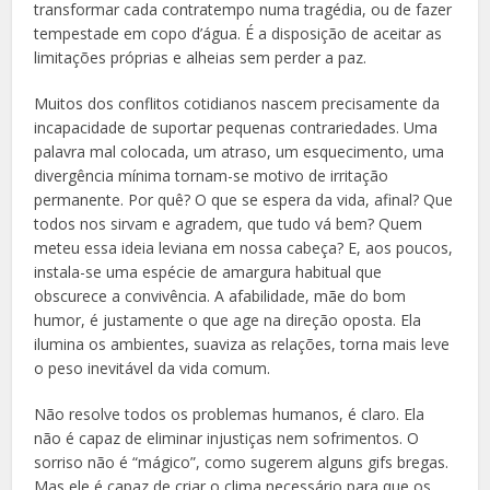
transformar cada contratempo numa tragédia, ou de fazer
tempestade em copo d’água. É a disposição de aceitar as
limitações próprias e alheias sem perder a paz.
Muitos dos conflitos cotidianos nascem precisamente da
incapacidade de suportar pequenas contrariedades. Uma
palavra mal colocada, um atraso, um esquecimento, uma
divergência mínima tornam-se motivo de irritação
permanente. Por quê? O que se espera da vida, afinal? Que
todos nos sirvam e agradem, que tudo vá bem? Quem
meteu essa ideia leviana em nossa cabeça? E, aos poucos,
instala-se uma espécie de amargura habitual que
obscurece a convivência. A afabilidade, mãe do bom
humor, é justamente o que age na direção oposta. Ela
ilumina os ambientes, suaviza as relações, torna mais leve
o peso inevitável da vida comum.
Não resolve todos os problemas humanos, é claro. Ela
não é capaz de eliminar injustiças nem sofrimentos. O
sorriso não é “mágico”, como sugerem alguns gifs bregas.
Mas ele é capaz de criar o clima necessário para que os