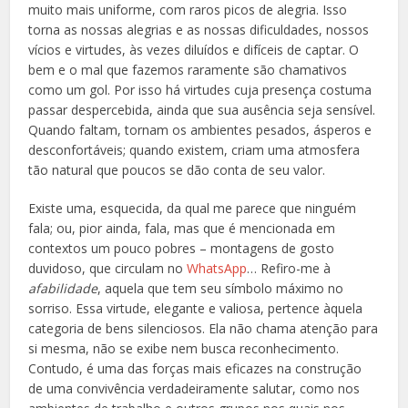
muito mais uniforme, com raros picos de alegria. Isso
torna as nossas alegrias e as nossas dificuldades, nossos
vícios e virtudes, às vezes diluídos e difíceis de captar. O
bem e o mal que fazemos raramente são chamativos
como um gol. Por isso há virtudes cuja presença costuma
passar despercebida, ainda que sua ausência seja sensível.
Quando faltam, tornam os ambientes pesados, ásperos e
desconfortáveis; quando existem, criam uma atmosfera
tão natural que poucos se dão conta de seu valor.
Existe uma, esquecida, da qual me parece que ninguém
fala; ou, pior ainda, fala, mas que é mencionada em
contextos um pouco pobres – montagens de gosto
duvidoso, que circulam no
WhatsApp
… Refiro-me à
afabilidade
, aquela que tem seu símbolo máximo no
sorriso. Essa virtude, elegante e valiosa, pertence àquela
categoria de bens silenciosos. Ela não chama atenção para
si mesma, não se exibe nem busca reconhecimento.
Contudo, é uma das forças mais eficazes na construção
de uma convivência verdadeiramente salutar, como nos