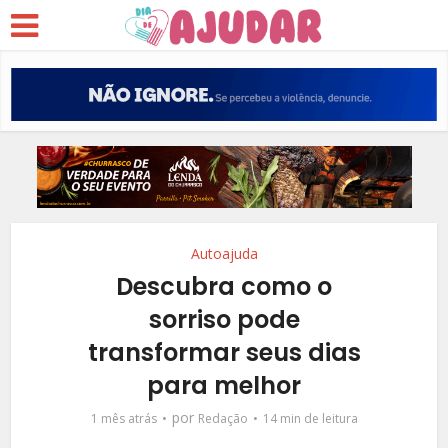
Autoajuda
Descubra como o
sorriso pode
transformar seus dias
para melhor
por
1 mês atrás
Redação
14 min de leitura