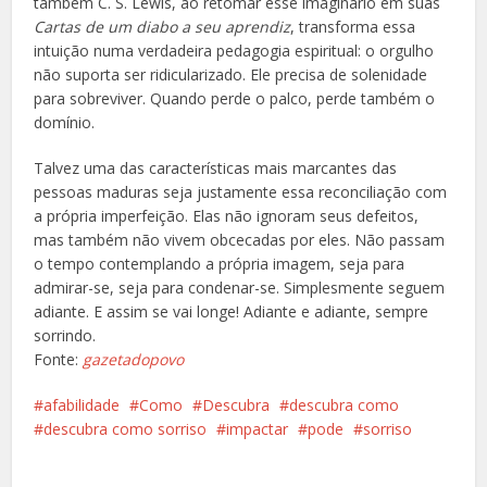
também C. S. Lewis, ao retomar esse imaginário em suas
Cartas de um diabo a seu aprendiz
, transforma essa
intuição numa verdadeira pedagogia espiritual: o orgulho
não suporta ser ridicularizado. Ele precisa de solenidade
para sobreviver. Quando perde o palco, perde também o
domínio.
Talvez uma das características mais marcantes das
pessoas maduras seja justamente essa reconciliação com
a própria imperfeição. Elas não ignoram seus defeitos,
mas também não vivem obcecadas por eles. Não passam
o tempo contemplando a própria imagem, seja para
admirar-se, seja para condenar-se. Simplesmente seguem
adiante. E assim se vai longe! Adiante e adiante, sempre
sorrindo.
Fonte:
gazetadopovo
afabilidade
Como
Descubra
descubra como
descubra como sorriso
impactar
pode
sorriso
Facebook