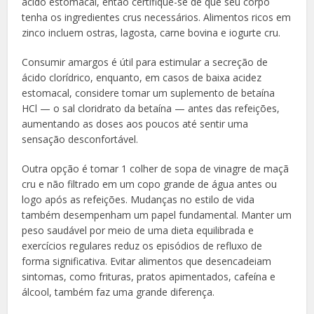
ácido estomacal, então certifique-se de que seu corpo
tenha os ingredientes crus necessários. Alimentos ricos em
zinco incluem ostras, lagosta, carne bovina e iogurte cru.
Consumir amargos é útil para estimular a secreção de
ácido clorídrico, enquanto, em casos de baixa acidez
estomacal, considere tomar um suplemento de betaína
HCl — o sal cloridrato da betaína — antes das refeições,
aumentando as doses aos poucos até sentir uma
sensação desconfortável.
Outra opção é tomar 1 colher de sopa de vinagre de maçã
cru e não filtrado em um copo grande de água antes ou
logo após as refeições. Mudanças no estilo de vida
também desempenham um papel fundamental. Manter um
peso saudável por meio de uma dieta equilibrada e
exercícios regulares reduz os episódios de refluxo de
forma significativa. Evitar alimentos que desencadeiam
sintomas, como frituras, pratos apimentados, cafeína e
álcool, também faz uma grande diferença.