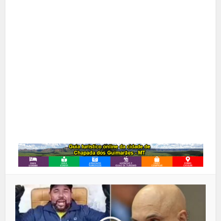
X
Pinterest
Google+
LinkedIn
Whatsapp