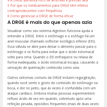
4
A DRGE aumenta risco de arritmias e pressão alta
5
Por que os medicamentos para DRGE têm efeitos
contraproducentes com frequência
6
Como gerenciar a DRGE de forma eficaz
A DRGE é mais do que apenas azia
Visualizar como seu sistema digestivo funciona ajuda a
entender a DRGE. Entre o estômago e o esôfago há um
anel muscular chamado esfíncter esofágico inferior (EEI).
Essa válvula se abre para deixar o alimento passar para o
estômago e se fecha para evitar que o ácido estomacal
volte para cima. Quando o EEI enfraquece ou relaxa de
forma inadequada, o ácido estomacal escapa, causando a
sensação de queimação conhecida como azia.
Outros sintomas comuns da DRGE incluem regurgitação,
quando você sente o gosto do conteúdo do estômago na
boca, e dor no peito, que às vezes é confundida com um
ataque cardíaco. Embora muitas pessoas experimentem
refluxo ácido de vez em quando, sobretudo após uma
refeição pesada, episódios frequentes (mais de duas vezes