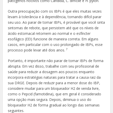
patógenos nocivos como Candida, C. difficile e H. pylori.
Outra preocupação com os IBPs é que eles muitas vezes
levam à tolerância e à dependência, tornando difícil parar
seu uso. Ao parar de tomar IBPs, é provável que você sinta
sintomas de rebote, que persistem até que os níveis de
ácido estomacal retornem ao normal e o esfíncter
esofágico (EEI) funcione de maneira correta. Em alguns
casos, em particular com o uso prolongado de IBPs, esse
7
processo pode levar até dois anos.
Portanto, é importante não parar de tomar IBPs de forma
abrupta. Em vez disso, trabalhe com seu profissional de
saúde para reduzir a dosagem aos poucos enquanto
incorpora estratégias naturais para tratar a causa raiz da
sua DRGE. Depois de reduzir para a menor dose do IBP,
considere mudar para um bloqueador H2 de venda livre,
como o Pepcid (famotidina), que em geral é considerado
uma opção mais segura. Depois, diminua o uso do
bloqueador H2 de forma gradual ao longo das semanas
seguintes.