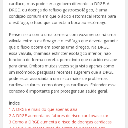
cardíaco, mas pode ser algo bem diferente: a DRGE. A
DRGE, ou doença do refluxo gastroesofágico, é uma
condição comum em que o ácido estomacal retorna para
o esôfago, o tubo que conecta a boca ao estômago.
Pense nisso como uma torneira com vazamento; há uma
válvula entre o estômago e o esôfago que deveria garantir
que o fluxo ocorra em apenas uma direção. Na DRGE,
essa válvula, chamada esfíncter esofágico inferior, não
funciona de forma correta, permitindo que o ácido escape
para cima. Embora muitas vezes seja vista apenas como
um incômodo, pesquisas recentes sugerem que a DRGE
pode estar associada a um risco maior de problemas
cardiovasculares, como doenças cardíacas. Entender essa
conexão é importante para proteger sua saúde geral.
Índice
1
A DRGE é mais do que apenas azia
2
A DRGE aumenta os fatores de risco cardiovascular
3
Como a DRGE aumenta o risco de doenças cardíacas