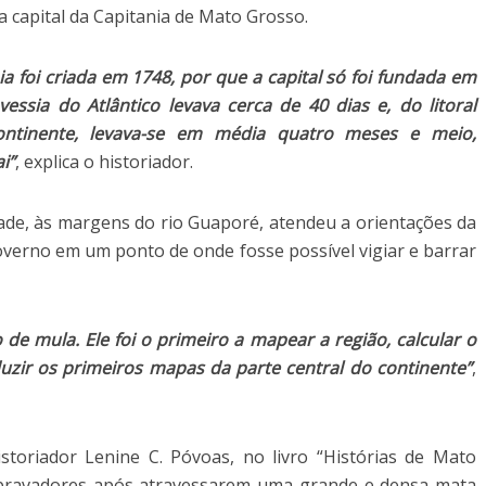
ra capital da Capitania de Mato Grosso.
a foi criada em 1748, por que a capital só foi fundada em
vessia do Atlântico levava cerca de 40 dias e, do litoral
continente, levava-se em média quatro meses e meio,
i”
, explica o historiador.
dade, às margens do rio Guaporé, atendeu a orientações da
overno em um ponto de onde fosse possível vigiar e barrar
de mula. Ele foi o primeiro a mapear a região, calcular o
zir os primeiros mapas da parte central do continente”
,
toriador Lenine C. Póvoas, no livro “Histórias de Mato
esbravadores após atravessarem uma grande e densa mata