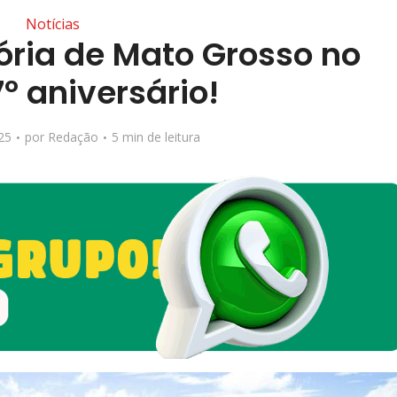
Notícias
ória de Mato Grosso no
º aniversário!
25
por
Redação
5 min de leitura