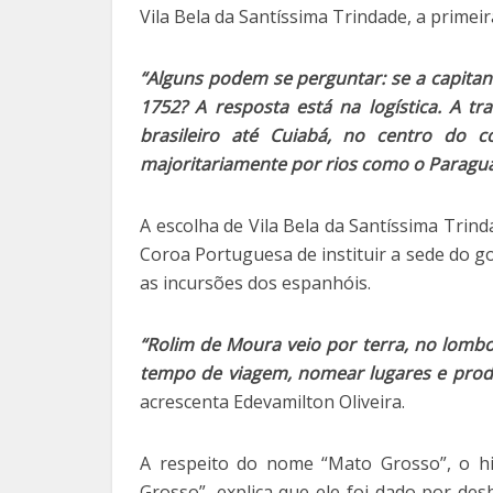
Vila Bela da Santíssima Trindade, a primei
“Alguns podem se perguntar: se a capitani
1752? A resposta está na logística. A tra
brasileiro até Cuiabá, no centro do 
majoritariamente por rios como o Paragua
A escolha de Vila Bela da Santíssima Trin
Coroa Portuguesa de instituir a sede do g
as incursões dos espanhóis.
“Rolim de Moura veio por terra, no lombo 
tempo de viagem, nomear lugares e produ
acrescenta Edevamilton Oliveira.
A respeito do nome “Mato Grosso”, o his
Grosso”, explica que ele foi dado por d