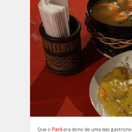
Que o
Pará
era dono de uma das gastronom