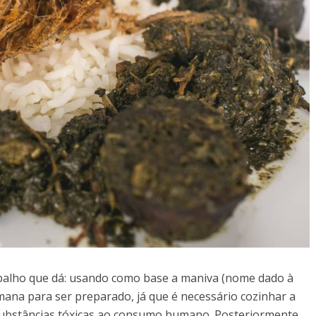
balho que dá: usando como base a maniva (nome dado à
mana para ser preparado, já que é necessário cozinhar a
 substâncias tóxicas ao consumo humano. Posteriormente,