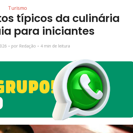
Turismo
os típicos da culinária
ia para iniciantes
2026
por
Redação
4 min de leitura