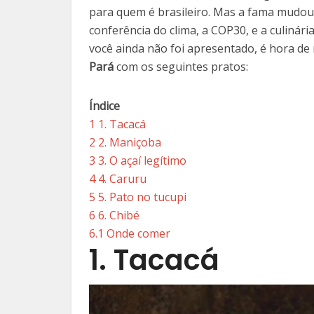
para quem é brasileiro. Mas a fama mudou
conferência do clima, a COP30, e a culiná
você ainda não foi apresentado, é hora de
Pará
com os seguintes pratos:
Índice
1
1. Tacacá
2
2. Maniçoba
3
3. O açaí legítimo
4
4. Caruru
5
5. Pato no tucupi
6
6. Chibé
6.1
Onde comer
1. Tacacá