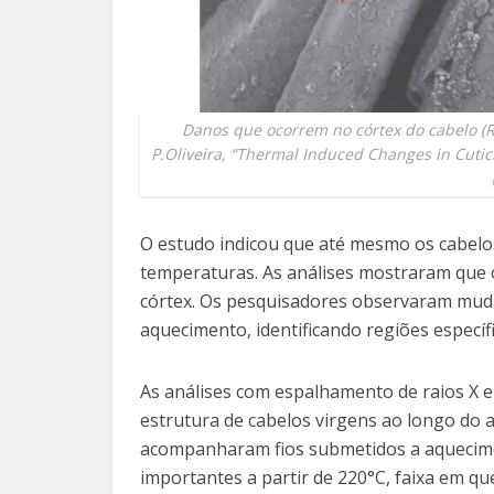
Danos que ocorrem no córtex do cabelo
(
P.Oliveira, “Thermal Induced Changes in Cutic
O estudo indicou que até mesmo os cabelo
temperaturas. As análises mostraram que o
córtex. Os pesquisadores observaram muda
aquecimento, identificando regiões específ
As análises com espalhamento de raios X e
estrutura de cabelos virgens ao longo do
acompanharam fios submetidos a aquecimen
importantes a partir de 220°C, faixa em 