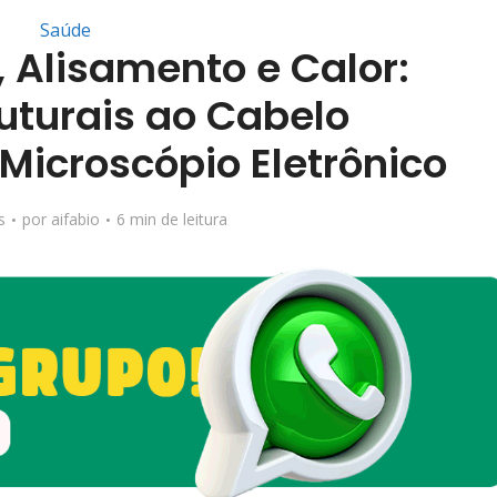
Saúde
 Alisamento e Calor:
uturais ao Cabelo
Microscópio Eletrônico
s
por
aifabio
6 min de leitura