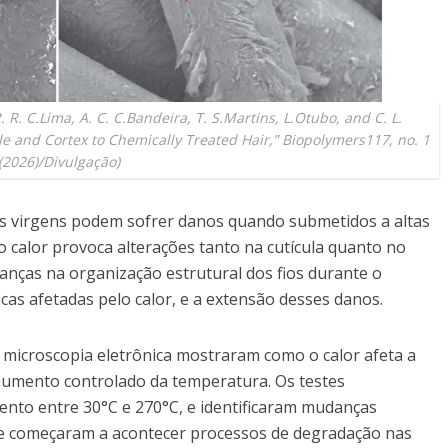
R. R. C.Lima, A. C. C.Bandeira, T. S.Martins, L.Otubo, and C. L.
le and Cortex to Chemically Treated Hair,” Biopolymers117, no. 1
(2026)/Divulgação)
s virgens podem sofrer danos quando submetidos a altas
 calor provoca alterações tanto na cutícula quanto no
nças na organização estrutural dos fios durante o
icas afetadas pelo calor, e a extensão desses danos.
 microscopia eletrônica mostraram como o calor afeta a
 aumento controlado da temperatura. Os testes
to entre 30°C e 270°C, e identificaram mudanças
que começaram a acontecer processos de degradação nas