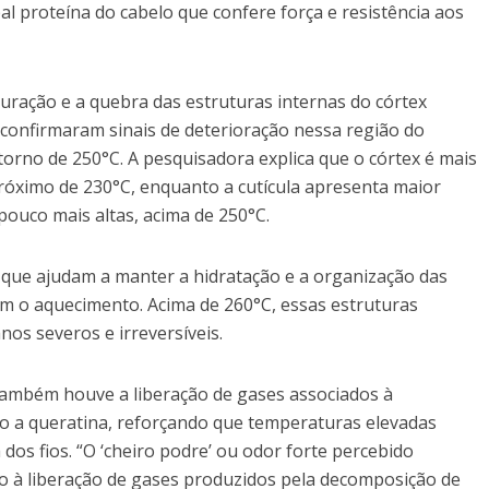
al proteína do cabelo que confere força e resistência aos
uração e a quebra das estruturas internas do córtex
 confirmaram sinais de deterioração nessa região do
rno de 250°C. A pesquisadora explica que o córtex é mais
próximo de 230°C, enquanto a cutícula apresenta maior
ouco mais altas, acima de 250°C.
 que ajudam a manter a hidratação e a organização das
om o aquecimento. Acima de 260°C, essas estruturas
os severos e irreversíveis.
 também houve a liberação de gases associados à
o a queratina, reforçando que temperaturas elevadas
s fios. “O ‘cheiro podre’ ou odor forte percebido
o à liberação de gases produzidos pela decomposição de