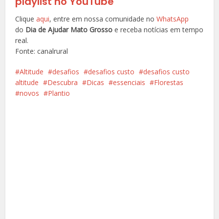
playlist no YouTube
Clique
aqui
, entre em nossa comunidade no
WhatsApp
do
Dia de Ajudar Mato Grosso
e receba notícias em tempo
real.
Fonte: canalrural
Altitude
desafios
desafios custo
desafios custo
altitude
Descubra
Dicas
essenciais
Florestas
novos
Plantio
Facebook
X
Pinterest
Google+
LinkedIn