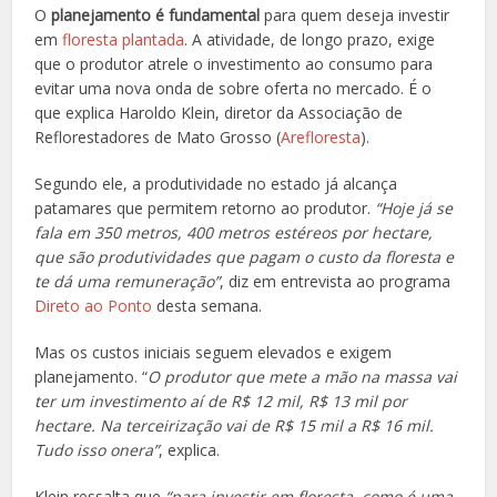
O
planejamento é fundamental
para quem deseja investir
em
floresta plantada
. A atividade, de longo prazo, exige
que o produtor atrele o investimento ao consumo para
evitar uma nova onda de sobre oferta no mercado. É o
que explica Haroldo Klein, diretor da Associação de
Reflorestadores de Mato Grosso (
Arefloresta
).
Segundo ele, a produtividade no estado já alcança
patamares que permitem retorno ao produtor.
“Hoje já se
fala em 350 metros, 400 metros estéreos por hectare,
que são produtividades que pagam o custo da floresta e
te dá uma remuneração”
, diz em entrevista ao programa
Direto ao Ponto
desta semana.
Mas os custos iniciais seguem elevados e exigem
planejamento. “
O produtor que mete a mão na massa vai
ter um investimento aí de R$ 12 mil, R$ 13 mil por
hectare. Na terceirização vai de R$ 15 mil a R$ 16 mil.
Tudo isso onera”
, explica.
Klein ressalta que
“para investir em floresta, como é uma