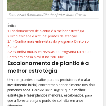
Foto: Israel Baumann/Dia de Ajudar Mato Grosso
Índice
1
Escalonamento de plantio é a melhor estratégia
2
Produtividade e altitude: pontos de atenção
2.1
+Confira mais entrevistas do programa Direto ao
Ponto
2.2
+Confira outras entrevistas do Programa Direto ao
Ponto em nossa playlist no YouTube
Escalonamento de plantio é a
melhor estratégia
Um dos grandes desafios para os produtores é o
alto
investimento inicial
, concentrado principalmente nos
dois
primeiros anos
. Haroldo Klein sugere que a
melhor
estratégia é fazer plantios
menores, escalonados
, para
que a floresta atinja o ponto de colheita em anos
diferentes.