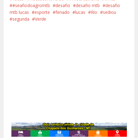
#seafiodoagromtb
desafio
desafio mtb
desafio
mtb lucas
esporte
feriado
lucas
Rio
sediou
segunda
Verde
Facebook
X
Pinterest
Google+
LinkedIn
Whatsapp