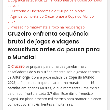
2
Logística estatística: 29 mil quilômetros e quase 50 horas
de voo
3
O retorno à Libertadores e o “Grupo da Morte”
4
Agenda completa do Cruzeiro até a Copa do Mundo
2026
5
Pressão no mata-mata e foco na recuperação
Cruzeiro enfrenta sequência
brutal de jogos e viagens
exaustivas antes da pausa para
o Mundial
O
Cruzeiro
se prepara para uma das janelas mais
desafiadoras de sua história recente sob a gestão técnica
de
Artur Jorge
. Com a proximidade da
Copa do Mundo
2026
, a Raposa terá que encarar uma maratona de
16
partidas
em apenas 60 dias, o que representa uma média
de um confronto a cada 3,7 dias. Este ritmo frenético
exigirá um planejamento milimétrico para manter o elenco
competitivo em três frentes simultâneas.