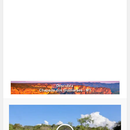
X
Pinterest
Google+
LinkedIn
Whatsapp