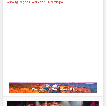
inaugurações
nininho
Participa
Facebook
X
Pinterest
Google+
LinkedIn
Whatsapp