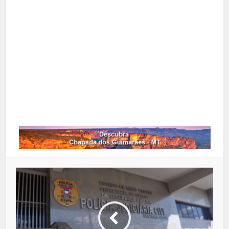
X
Pinterest
Google+
LinkedIn
Whatsapp