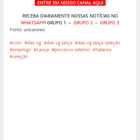
ENTRE EM NOSSO CANAL
AQUI
RECEBA DIARIAMENTE NOSSAS NOTÍCIAS NO
WHATSAPP
!
GRUPO 1 –
GRUPO 2
–
GRUPO 3
Fonte: unicanews
com
dae-vg
dae-vg lança
dae-vg lança seleção
emprego
Lança
processo seletivo
Salários
seleção
Facebook
X
Pinterest
Google+
LinkedIn