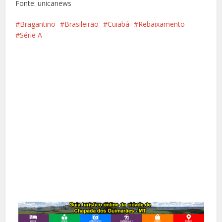
Fonte: unicanews
Bragantino
Brasileirão
Cuiabá
Rebaixamento
Série A
Facebook
X
Pinterest
Google+
LinkedIn
Whatsapp