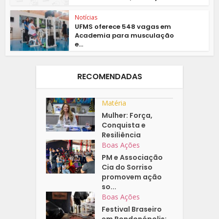
Notícias
UFMS oferece 548 vagas em
Academia para musculação
e...
RECOMENDADAS
Matéria
Mulher: Força,
Conquista e
Resiliência
Boas Ações
PM e Associação
Cia do Sorriso
promovem ação
so...
Boas Ações
Festival Braseiro
em Rondonópolis: