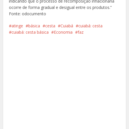
indicando que o processo de recomposição inflacionária
ocorre de forma gradual e desigual entre os produtos.”
Fonte: odocumento
atinge
básica
cesta
Cuiabá
cuiabá: cesta
cuiabá: cesta básica
Economia
faz
Facebook
X
Pinterest
Google+
LinkedIn
Whatsapp