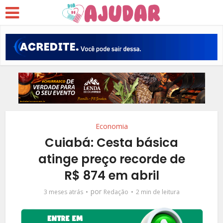
Economia
Cuiabá: Cesta básica
atinge preço recorde de
R$ 874 em abril
por
3 meses atrás
Redação
2 min de leitura