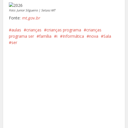
Foto: Junior Silgueiro | Setasc-MT
Fonte:
mt.gov.br
aulas
crianças
crianças programa
crianças
programa ser
família
i
Informática
nova
Sala
ser
Facebook
X
Pinterest
Google+
LinkedIn
Whatsapp