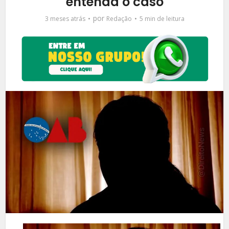
entenda o caso
por
3 meses atrás
Redação
5 min de leitura