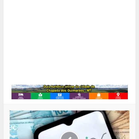
X
Pinterest
Google+
LinkedIn
Whatsapp