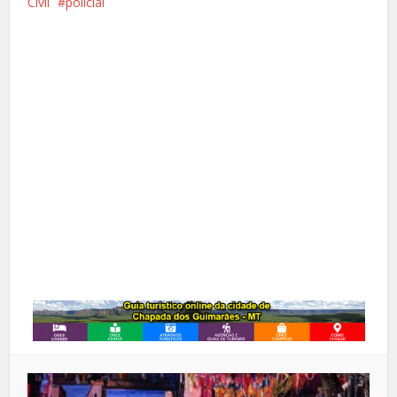
Civil
policial
Facebook
X
Pinterest
Google+
LinkedIn
Whatsapp