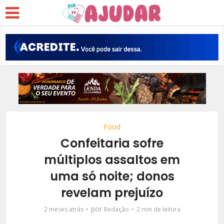
Food
Confeitaria sofre
múltiplos assaltos em
uma só noite; donos
revelam prejuízo
por
2 meses atrás
Redação
2 min de leitura