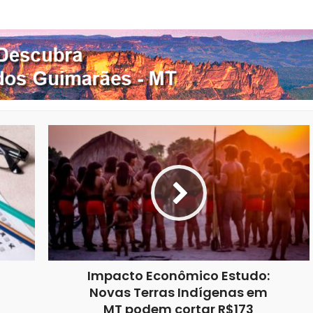
nterest
Google+
LinkedIn
Whatsapp
Impacto Econômico Estudo:
Novas Terras Indígenas em
MT podem cortar R$173