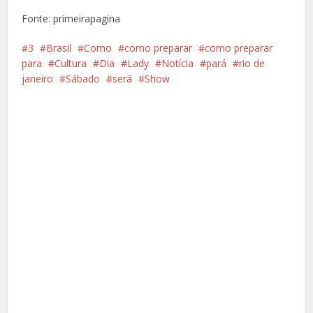
Fonte: primeirapagina
3
Brasil
Como
como preparar
como preparar
para
Cultura
Dia
Lady
Notícia
pará
rio de
janeiro
Sábado
será
Show
Facebook
X
Pinterest
Google+
LinkedIn
Whatsapp