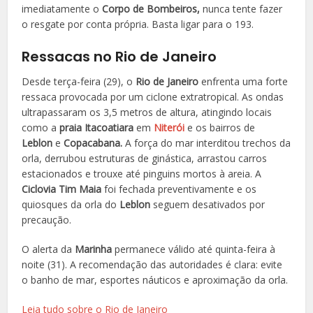
imediatamente o
Corpo de Bombeiros,
nunca tente fazer
o resgate por conta própria. Basta ligar para o 193.
Ressacas no Rio de Janeiro
Desde terça-feira (29), o
Rio de Janeiro
enfrenta uma forte
ressaca provocada por um
ciclone extratropical
. As ondas
ultrapassaram os
3,5 metros de altura
, atingindo locais
como a
praia
Itacoatiara
em
Niterói
e os bairros de
Leblon
e
Copacabana.
A força do mar interditou trechos da
orla, derrubou estruturas de ginástica,
arrastou carros
estacionados
e trouxe até pinguins mortos à areia. A
Ciclovia Tim Maia
foi fechada preventivamente e os
quiosques da orla do
Leblon
seguem desativados por
precaução.
O alerta da
Marinha
permanece válido até
quinta-feira à
noite (31)
. A recomendação das autoridades é clara:
evite
o banho de mar, esportes náuticos e aproximação da orla
.
Leia tudo sobre o Rio de Janeiro