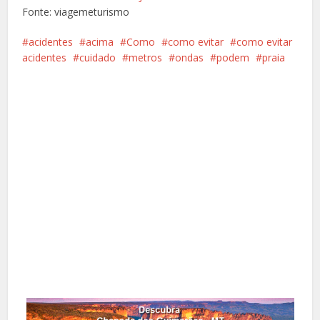
Fonte: viagemeturismo
acidentes
acima
Como
como evitar
como evitar
acidentes
cuidado
metros
ondas
podem
praia
Facebook
X
Pinterest
Google+
LinkedIn
Whatsapp