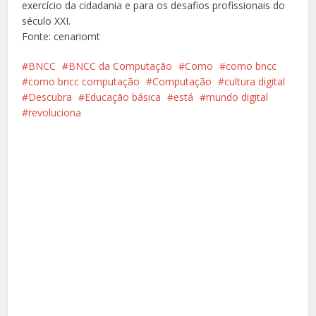
exercício da cidadania e para os desafios profissionais do
século XXI.
Fonte: cenariomt
BNCC
BNCC da Computação
Como
como bncc
como bncc computação
Computação
cultura digital
Descubra
Educação básica
está
mundo digital
revoluciona
Facebook
X
Pinterest
Google+
LinkedIn