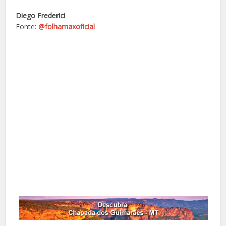
Diego Frederici
Fonte:
@folhamaxoficial
Facebook
X
Pinterest
Google+
LinkedIn
Whatsapp